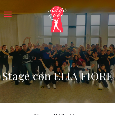
menu
Stage con ELIA FIORE