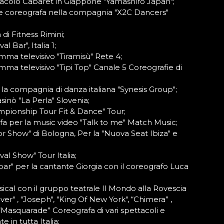
ttacolo Cabaret in Giappone "Yamashiro Japan";
nte coreografa nella compagnia "X2C Dancers"
 di Fitness Rimini;
al Bar", Italia 1;
mma televisivo "Tiramisù" Rete 4;
mma televisivo "Tipi Top" Canale 5 Coreografie di
n la compagnia di danza italiana "Synesis Group";
asinò "La Perla" Slovenia;
ampionship Tour Fit & Dance" Tour;
fa per la music video "Talk to me" Match Music;
tor Show" di Bologna, Per la "Nuova Seat Ibiza" e
ival Show" Tour Italia;
lbar" per la cantante Giorgia con il coreografo Luca
ical con il gruppo teatrale Il Mondo alla Rovescia
liver" , "Joseph", "King Of New York", “Chimera” ,
Masquarade” Coreografa di vari spettacoli e
e in tutta Italia;