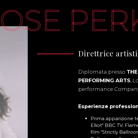
OSE PER
Direttrice artist
Diplomata presso
THE
PERFORMING ARTS
, 
performance Compan
Esperienze profession
Prima apparizione te
Elliot" BBC TV; Fla
film “Strictly Ballroo