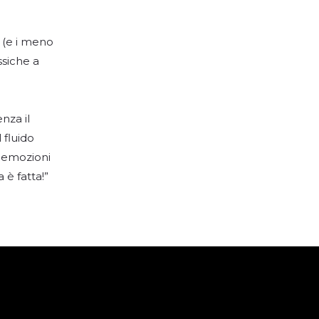
 (e i meno
ssiche a
nza il
 fluido
e emozioni
 è fatta!”