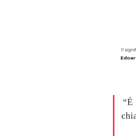
Il sig
Edoar
“É 
chi