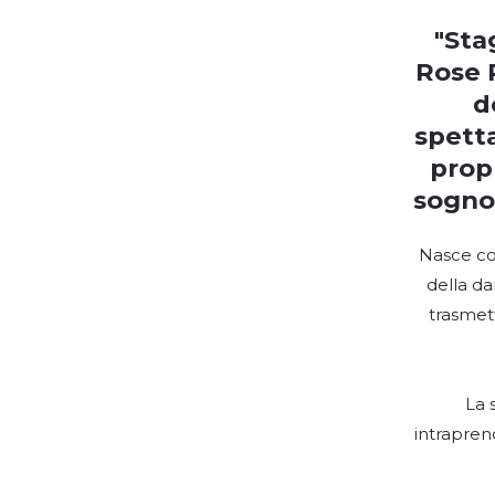
"Sta
Rose 
d
spetta
propr
sogno
Nasce cos
della da
trasmett
La 
intraprend