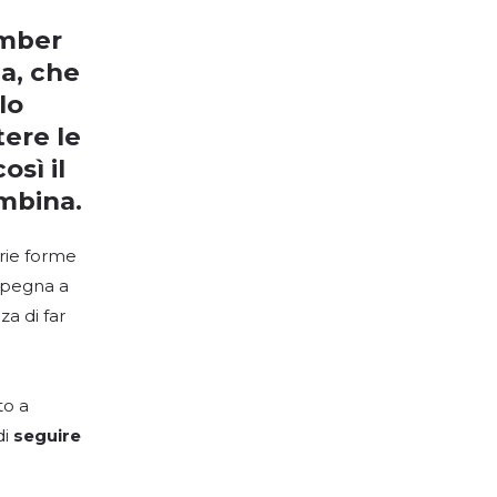
mber
la, che
lo
tere le
osì il
mbina.
arie forme
impegna a
za di far
to a
di
seguire