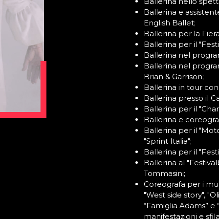
Ballerina nello spe
Ballerina e assiste
English Ballet;
Ballerina per la Fiera
Ballerina per il "Festiv
Ballerina nel progra
Ballerina nel progra
Brian & Garrison;
Ballerina in tour co
Ballerina presso il C
Ballerina per il "Ch
Ballerina e coreogra
Ballerina per il "Mo
"Sprint Italia";
Ballerina per il "Fest
Ballerina al "Festiva
Tommasini;
Coreografa per i mus
"West side story", "O
“Famiglia Adams” e “
manifestazioni e sfilat